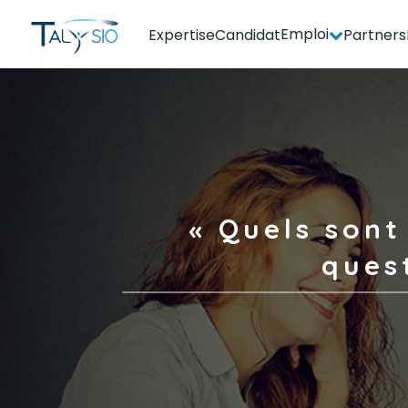
Emploi
Expertise
Candidat
Partners
Espace candidat - Connexion
Pas de compte ?
S'inscrire ici
« Quels sont
ques
Se souvenir de moi
Mot de passe oublié ?
Connexion