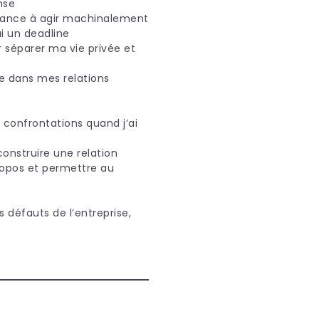
ense
ndance à agir machinalement
i un deadline
r séparer ma vie privée et
le dans mes relations
s
 confrontations quand j’ai
construire une relation
ropos et permettre au
s défauts de l’entreprise,