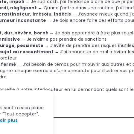
pte, impoli →
Je suis cash, j’ai tendance à dire ce que je p
urdi, négligeant →
Quand j’entre dans une routine, j’ai te
crastinateur, irrésolu, indécis →
J’avance mieux quand j’a
’humeur inconstante →
Je dois encore faire des efforts pou
t, dur, sévère, borné →
Je dois apprendre à être plus soup
ermissive →
Je n’aime pas prendre de sanctions
couragé, pessimiste →
J’évite de prendre des risques inutile
 sujet au ressentiment →
J’ai beaucoup de mal à éviter les
borateur
, fermé →
J’ai besoin de temps pour m’ouvrir aux autres et 
pagnez chaque exemple d’une anecdote pour illustrer vos p
dre.
 pareille à votre interlocuteur en lui demandant quels sont le
 sûr !
res sont mis en place
ur "Tout accepter",
oir plus
cation Talysio