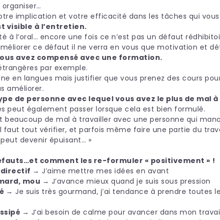
 organiser…
tre implication et votre efficacité dans les tâches qui vous
t visible à l’entretien.
ulté à l’oral… encore une fois ce n’est pas un défaut rédhibit
méliorer ce défaut il ne verra en vous que motivation et dé
 vous avez compensé avec une formation.
 étrangères par exemple.
ne en langues mais justifier que vous prenez des cours pour
s améliorer.
ype de personne avec lequel vous avez le plus de mal à 
es peut également passer lorsque cela est bien formulé.
nt beaucoup de mal à travailler avec une personne qui manqu
 faut tout vérifier, et parfois même faire une partie du trava
peut devenir épuisant… »
fauts…et comment les re-formuler « positivement » !
 directif →
J’aime mettre mes idées en avant
mmard, mou →
J’avance mieux quand je suis sous pression
sé →
Je suis très gourmand, j’ai tendance à prendre toutes l
issipé →
J’ai besoin de calme pour avancer dans mon trava