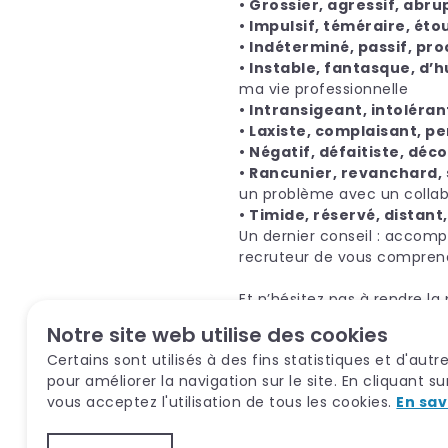
• Grossier, agressif, abru
• Impulsif, téméraire, éto
• Indéterminé, passif, pro
• Instable, fantasque, d
ma vie professionnelle
• Intransigeant, intoléran
• Laxiste, complaisant, p
• Négatif, défaitiste, dé
• Rancunier, revanchard,
un problème avec un colla
• Timide, réservé, distant
Un dernier conseil : accom
recruteur de vous compren
Et n’hésitez pas à rendre la
sur un ton sympathique bien
Notre site web utilise des cookies
Certains sont utilisés à des fins statistiques et d'aut
pour améliorer la navigation sur le site. En cliquant s
vous acceptez l'utilisation de tous les cookies.
En sav
Sources :
Service Communi