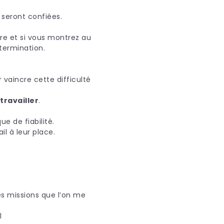
 seront confiées.
oire et si vous montrez au
termination.
 vaincre cette difficulté
travailler
.
e de fiabilité.
il à leur place.
es missions que l’on me
il