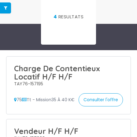
4
RESULTATS
Charge De Contentieux
Locatif H/F H/F
TAY76-157195
75
Tt - Mission
35 À 40 K€
Consulter l'offre
Vendeur H/F H/F