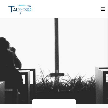
Espace candidat - Connexion
Pas de compte ?
S'inscrire ici
Se souvenir de moi
Mot de passe oublié ?
Connexion