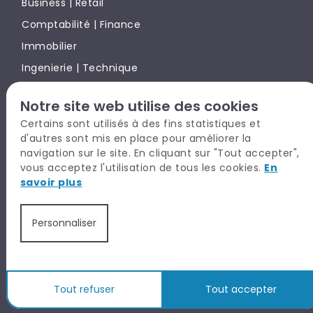
Business | Retail
Comptabilité | Finance
Immobilier
Ingenierie | Technique
Juridique | Conseils
Notre site web utilise des cookies
Marketing | Communication | Digital
Certains sont utilisés à des fins statistiques et
Office Team
d'autres sont mis en place pour améliorer la
navigation sur le site. En cliquant sur "Tout accepter",
Rh | Paie
vous acceptez l'utilisation de tous les cookies.
En
Supply Chain
savoir plus
Personnaliser
TALYSIO EN BREF
CANDIDAT
RECRUTEUR
PARTNERS
Tout refuser
Tout accepter