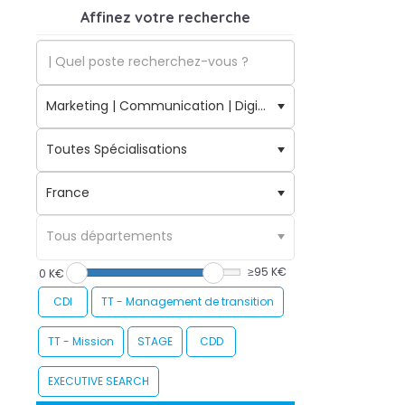
Affinez votre recherche
≥95 K€
0 K€
CDI
TT - Management de transition
TT - Mission
STAGE
CDD
EXECUTIVE SEARCH