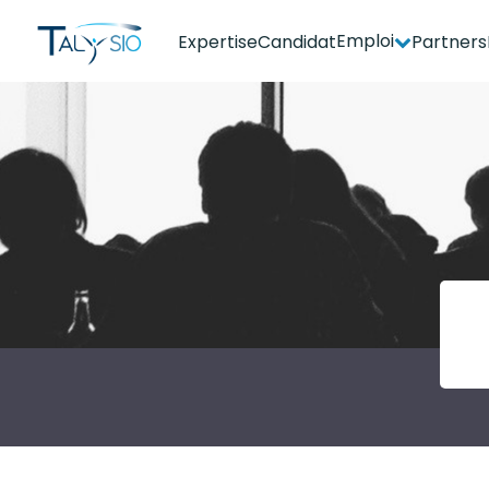
Emploi
Expertise
Candidat
Partners
Espace candidat - Connexion
Pas de compte ?
S'inscrire ici
Se souvenir de moi
Mot de passe oublié ?
Connexion