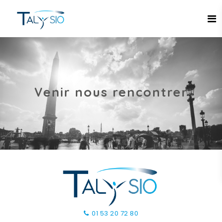
Espace candidat - Connexion
Pas de compte ?
S'inscrire ici
Venir nous rencontrer
Se souvenir de moi
Mot de passe oublié ?
Connexion
01 53 20 72 80