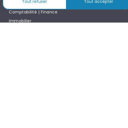
Tout refuser
Tout accepter
Business | Retail
Comptabilité | Finance
Immobilier
Ingenierie | Technique
Juridique | Conseils
Marketing | Communication | Digital
Office Team
Rh | Paie
Supply Chain
TALYSIO EN BREF
CANDIDAT
RECRUTEUR
PARTNERS