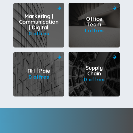
Marketing |
Office
Communication
Team
| Digital
1 offres
0 offres
Supply
RH | Paie
Chain
0 offres
0 offres