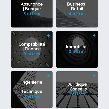
Assurance
Business |
| Banque
Retail
3 offres
4 offres
Comptabilité
Immobilier
| Finance
0 offres
0 offres
Ingenierie
Juridique
|
| Conseils
Technique
1 offres
0 offres