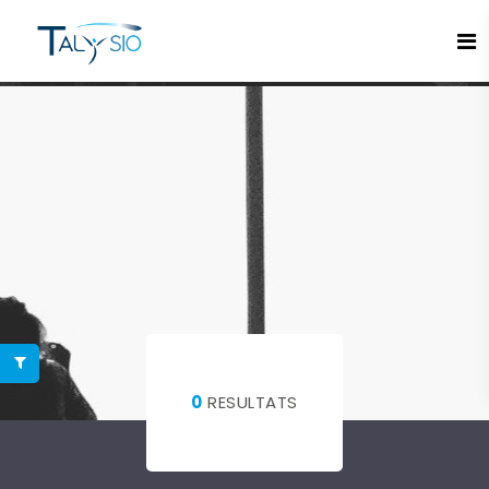
Espace candidat - Connexion
Pas de compte ?
S'inscrire ici
Se souvenir de moi
Mot de passe oublié ?
Connexion
0
RESULTATS