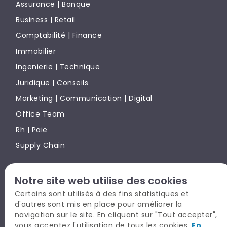
Assurance | Banque
Business | Retail
Comptabilité | Finance
Immobilier
Ingenierie | Technique
Juridique | Conseils
Marketing | Communication | Digital
Office Team
Rh | Paie
Supply Chain
Notre site web utilise des cookies
TALYSIO EN BREF
Certains sont utilisés à des fins statistiques et
CANDIDAT
d'autres sont mis en place pour améliorer la
RECRUTEUR
navigation sur le site. En cliquant sur "Tout accepter",
vous acceptez l'utilisation de tous les cookies.
En