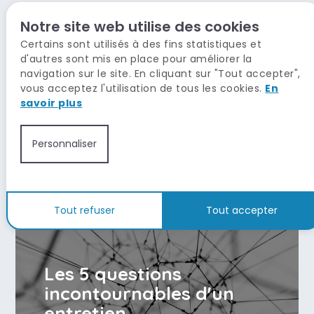
Notre site web utilise des cookies
Certains sont utilisés à des fins statistiques et
d'autres sont mis en place pour améliorer la
navigation sur le site. En cliquant sur "Tout accepter",
Do et Don't de la
vous acceptez l'utilisation de tous les cookies.
En
savoir plus
candidature par e-mail
Personnaliser
Tout refuser
Tout accepter
Les 5 questions
incontournables d'un
entretien.