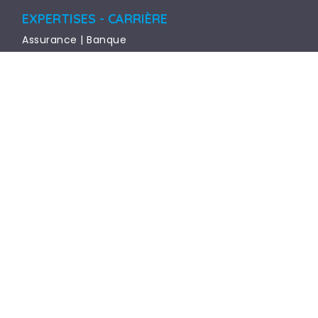
EXPERTISES - CARRIÈRE
Assurance | Banque
Business | Retail
Comptabilité | Finance
Immobilier
Ingenierie | Technique
Juridique | Conseils
Marketing | Communication | Digital
Office Team
Rh | Paie
Supply Chain
TALYSIO EN BREF
CANDIDAT