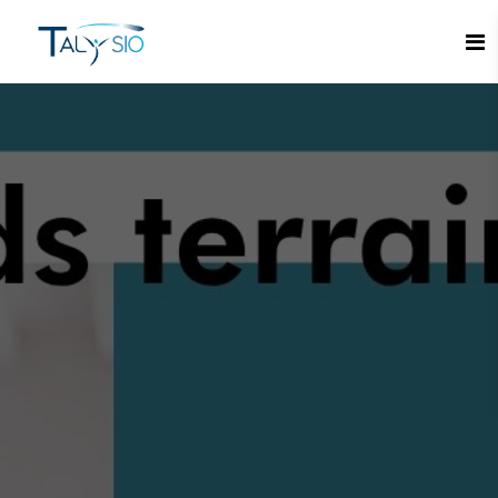
Espace candidat - Connexion
Pas de compte ?
S'inscrire ici
Se souvenir de moi
Mot de passe oublié ?
Connexion