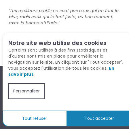
"Les meilleurs profils ne sont pas ceux qui en font le
plus, mais ceux qui le font juste, au bon moment,
avec la bonne attitude."
Sources :
Service Communication TALYSIO
Notre site web utilise des cookies
Certains sont utilisés à des fins statistiques et
Voir tous nos articles
d'autres sont mis en place pour améliorer la
navigation sur le site. En cliquant sur "Tout accepter",
vous acceptez l'utilisation de tous les cookies.
En
savoir plus
Personnaliser
Donner du sens à vos recrutements.
Tout refuser
Tout accepter