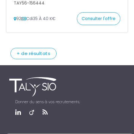
TAY56-156444
92
Cdi
35 À 40 K€
Consulter l'offre
+ de résultats
Donner du sens à vos recrutements.