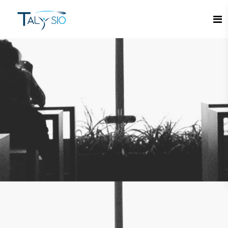
Espace candidat - Connexion
Pas de compte ?
S'inscrire ici
Se souvenir de moi
Mot de passe oublié ?
Connexion