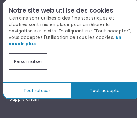
EXPERTISES - CARRIÈRE
Notre site web utilise des cookies
Assurance | Banque
Certains sont utilisés à des fins statistiques et
Business | Retail
d'autres sont mis en place pour améliorer la
navigation sur le site. En cliquant sur "Tout accepter",
Comptabilité | Finance
vous acceptez l'utilisation de tous les cookies.
En
Immobilier
savoir plus
Ingenierie | Technique
Juridique | Conseils
Personnaliser
Marketing | Communication | Digital
Office Team
Rh | Paie
Tout refuser
Tout accepter
Supply Chain
TALYSIO EN BREF
CANDIDAT