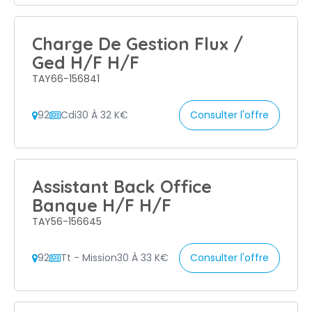
Charge De Gestion Flux /
Ged H/F H/F
TAY66-156841
92
Cdi
30 À 32 K€
Consulter l'offre
Assistant Back Office
Banque H/F H/F
TAY56-156645
92
Tt - Mission
30 À 33 K€
Consulter l'offre